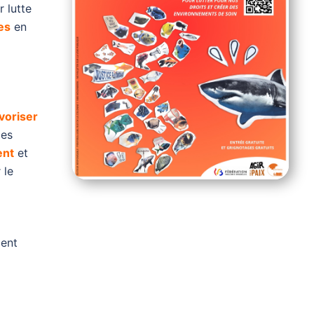
r lutte
es
en
voriser
les
ent
et
 le
ent