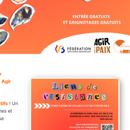
e
c
Agir
tifs
! Un
nes et
se