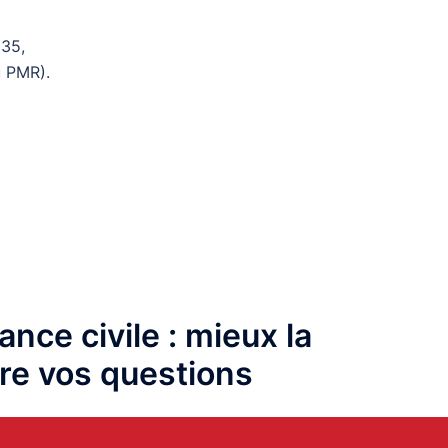
 35,
u PMR).
ce civile : mieux la
re vos questions