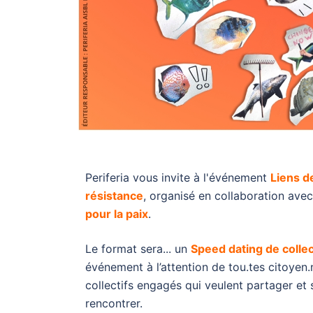
Periferia vous invite à l'événement
Liens d
résistance
, organisé en collaboration ave
pour la paix
.
Le format sera... un
Speed dating de collec
événement à l’attention de tou.tes citoyen.
collectifs engagés qui veulent partager et 
rencontrer.