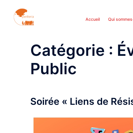
Aller
au
contenu
Accueil
Qui sommes
Catégorie :
É
Public
Soirée « Liens de Rési