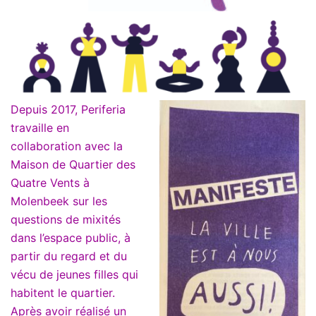
Depuis 2017, Periferi
a
travaille en
collaboration avec la
Maison de Quartier des
Quatre Vents à
Molenbeek sur les
questions de mixités
dans l’espace public, à
partir du regard et du
vécu de jeunes filles qui
habitent le quartier.
Après avoir réalisé un