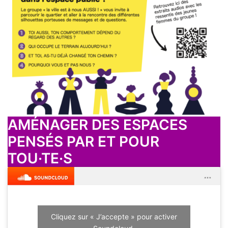
AMÉNAGER DES ESPACES
PENSÉS PAR ET POUR
TOU·TE·S
Cliquez sur « J’accepte » pour activer