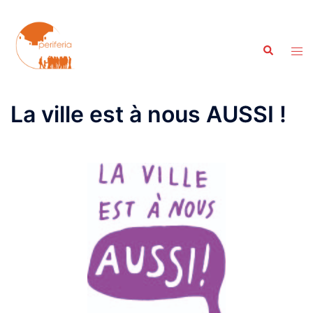
Aller
au
contenu
Recherche
Ouvr
le
men
La ville est à nous AUSSI !