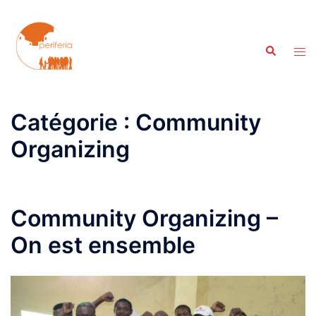
Aller
au
contenu
Recherche
Ouvr
le
men
Catégorie :
Community
Organizing
Community Organizing –
On est ensemble