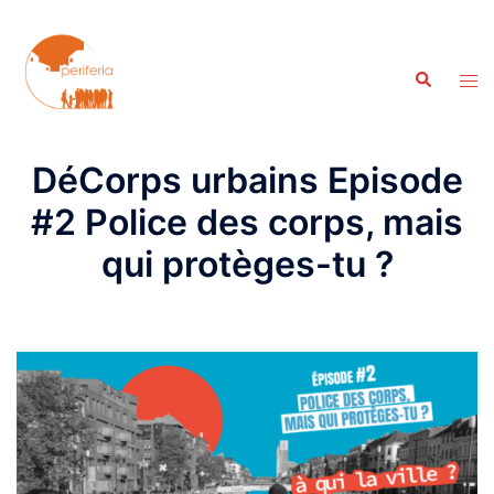
Aller
au
contenu
Recherche
Ouvr
le
men
DéCorps urbains Episode
#2 Police des corps, mais
qui protèges-tu ?