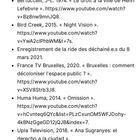
Bertuccelli, J-L. 1974. « Le droit à la ville de Henri
Lefebvre ».
https://www.youtube.com/watch?
v=Bz8nw9mnJQ8
.
Bird Creek, 2015. « Night Vision ».
https://www.youtube.com/watch?
v=YwA2cIPhbWM&t=7s.
Enregistrement de la ride des déchainé.e.s du 8
mars 2021.
France TV Bruxelles, 2020. « Bruxelles : comment
décoloniser l'espace public ? ».
https://www.youtube.com/watch?
v=XSV8Strb3J8
.
Huma Huma, 2014. « Omission ».
https://www.youtube.com/watch?
v=hCvnteq6QYc&list=PLzCxunOM5WFJDohy-
4kBNzGgeGD12jQJB&index=7
.
Upla Television, 2018. « Ana Sugranyes: el
derecho a la ciudad ».