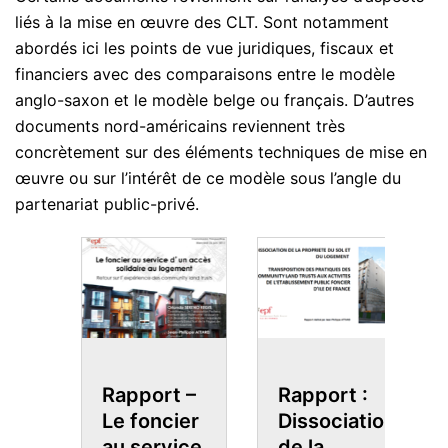
liés à la mise en œuvre des CLT. Sont notamment
abordés ici les points de vue juridiques, fiscaux et
financiers avec des comparaisons entre le modèle
anglo-saxon et le modèle belge ou français. D’autres
documents nord-américains reviennent très
concrètement sur des éléments techniques de mise en
œuvre ou sur l’intérêt de ce modèle sous l’angle du
partenariat public-privé.
Rapport :
s
Rapport –
P
Dissociation
Le foncier
–
de la
ty
au service