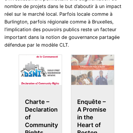
nombre de projets dans le but d’aboutir à un impact
réel sur le marché local. Parfois locale comme à
Burlington, parfois régionale comme à Bruxelles,
l’implication des pouvoirs publics reste un facteur
important dans la notion de gouvernance partagée
défendue par le modèle CLT.
Charte –
Enquête –
Declaration
A Promise
L
ty
of
in the
:
Community
Heart of
c
Rights
Boston
e