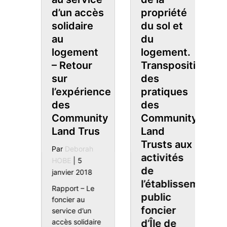
propriété
t
d’un accès
L
du sol et
solidaire
:
du
r
au
S
logement.
g
logement
t
Transposition
– Retour
h
des
ion’s
sur
k
pratiques
l’expérience
(
des
ty
des
L
Community
st
Community
:
Land
ance
Land Trus
é
Trusts aux
e
Par
Deborah
activités
l
HOBE
|
5
de
a
janvier 2018
l’établissement
Rapport – Le
P
public
foncier au
H
foncier
service d’un
j
d’Île de
accès solidaire