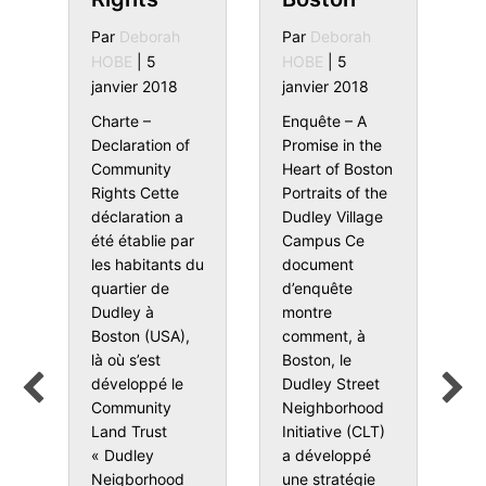
Par
Deborah
Par
Deborah
d
HOBE
|
5
HOBE
|
5
e
t
janvier 2018
janvier 2018
p
Charte –
Enquête – A
a
Declaration of
Promise in the
Community
Heart of Boston
P
Rights Cette
Portraits of the
H
déclaration a
Dudley Village
d
été établie par
Campus Ce
C
les habitants du
document
ia
E
quartier de
d’enquête
e
e
Dudley à
montre
c
Boston (USA),
comment, à
d
là où s’est
Boston, le
p
développé le
Dudley Street
C
Community
Neighborhood
p
Land Trust
Initiative (CLT)
s
« Dudley
a développé
n
d
Neigborhood
une stratégie