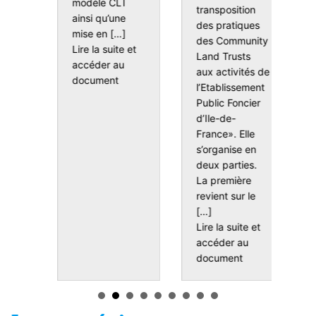
modèle CLT
transposition
j
ainsi qu’une
ical Manual (National Community Land Trust Network USA)
des pratiques
c
mise en […]
des Community
G
Lire la suite et
Land Trusts
B
accéder au
aux activités de
ce
about Rapport – Le foncier au service d’un a
document
l’Etablissement
r
Public Foncier
o
d’Ile-de-
Li
France». Elle
a
s’organise en
d
x
deux parties.
La première
revient sur le
[…]
t Etude – Is a community land trust the best model for achieving yo
Lire la suite et
accéder au
about Rapport : Di
document