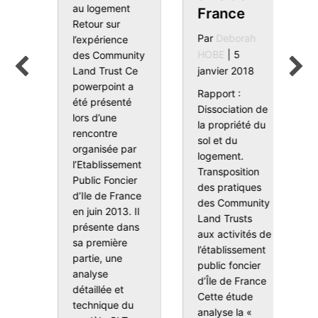
P
au logement
France
C
Retour sur
L
nd
Par
Deborah
l’expérience
S
HOBE
|
5
des Community
t
janvier 2018
Land Trust Ce
k
r
powerpoint a
Rapport :
(
été présenté
Dissociation de
L
lors d’une
la propriété du
d
rencontre
sol et du
e
organisée par
logement.
e
n
l’Etablissement
Transposition
d
Public Foncier
des pratiques
n
d’Ile de France
des Community
C
e
en juin 2013. Il
Land Trusts
B
présente dans
aux activités de
a
sa première
l’établissement
d
partie, une
public foncier
d
de
analyse
d’Île de France
c
détaillée et
ow : A manifesto
Cette étude
c
technique du
analyse la «
2