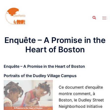
Aller
au
contenu
Recherche
Ouvr
le
men
Enquête – A Promise in the
Heart of Boston
Enquête – A Promise in the Heart of Boston
Portraits of the Dudley Village Campus
Ce document d’enquête
montre comment, à
Boston, le Dudley Street
Neighborhood Initiative