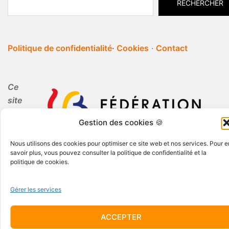
RECHERCHER
Politique de confidentialité
·
Cookies
·
Contact
Ce
site
Gestion des cookies 🍪
internet est réalisé par Periferia dans le cadre de
Nous utilisons des cookies pour optimiser ce site web et nos services. Pour e
l'Education Permanente.
savoir plus, vous pouvez consulter la politique de confidentialité et la
politique de cookies.
Gérer les services
ACCEPTER