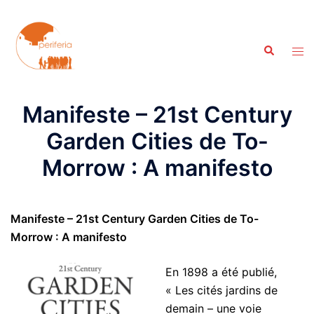
Aller
au
contenu
Recherche
Ouvr
le
men
Manifeste – 21st Century
Garden Cities de To-
Morrow : A manifesto
Manifeste – 21st Century Garden Cities de To-
Morrow : A manifesto
En 1898 a été publié,
« Les cités jardins de
demain – une voie