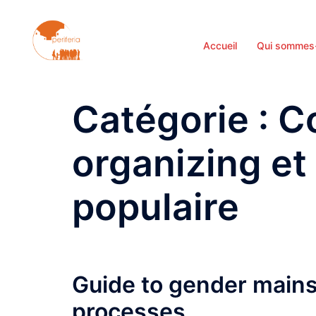
Aller
au
contenu
Accueil
Qui sommes
Catégorie :
C
organizing et
populaire
Guide to gender mains
processes