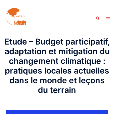
Aller
au
contenu
Recherche
Ouvr
le
men
Etude – Budget participatif,
adaptation et mitigation du
changement climatique :
pratiques locales actuelles
dans le monde et leçons
du terrain