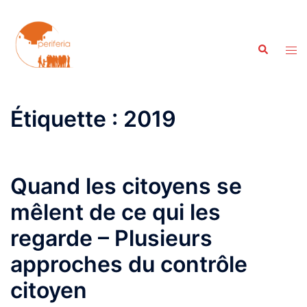
Aller
au
contenu
Recherche
Ouvr
le
men
Étiquette :
2019
Quand les citoyens se
mêlent de ce qui les
regarde – Plusieurs
approches du contrôle
citoyen