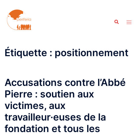
Aller
au
contenu
Recherche
Ouvr
le
men
Étiquette :
positionnement
Accusations contre l’Abbé
Pierre : soutien aux
victimes, aux
travailleur·euses de la
fondation et tous les