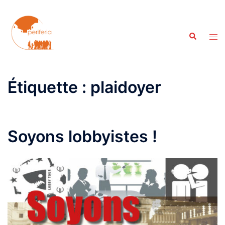
Aller
au
contenu
Recherche
Ouvr
le
men
Étiquette :
plaidoyer
Soyons lobbyistes !