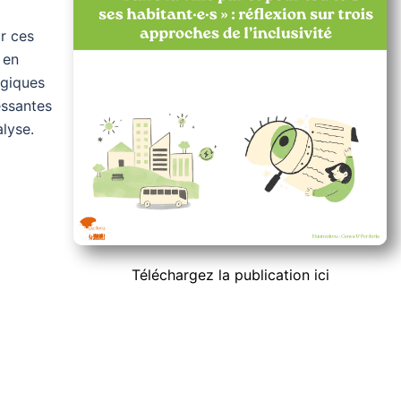
r ces
 en
ogiques
essantes
lyse.
Téléchargez la publication ici