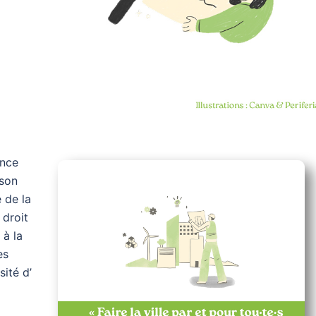
ance
 son
 de la
 droit
 à la
es
ité d’