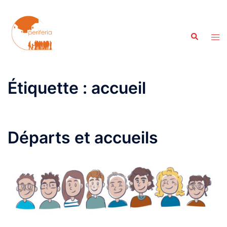
Aller
au
contenu
Recherche
Ouvr
le
men
Étiquette :
accueil
Départs et accueils