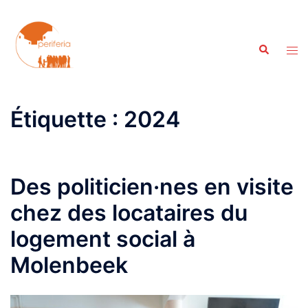
Aller
au
contenu
Recherche
Ouvr
le
men
Étiquette :
2024
Des politicien·nes en visite
chez des locataires du
logement social à
Molenbeek