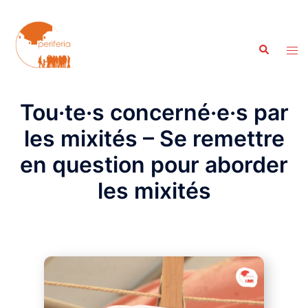
Aller
au
contenu
Recherche
Ouvr
le
men
Tou·te·s concerné·e·s par
les mixités – Se remettre
en question pour aborder
les mixités