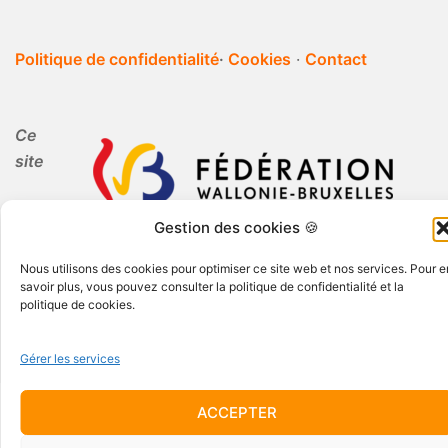
Politique de confidentialité
·
Cookies
·
Contact
Ce
site
Gestion des cookies 🍪
internet est réalisé par Periferia dans le cadre de
l'Education Permanente.
Nous utilisons des cookies pour optimiser ce site web et nos services. Pour e
savoir plus, vous pouvez consulter la politique de confidentialité et la
politique de cookies.
Gérer les services
ACCEPTER
© 2026 Periferia AISBL · Tous droits réservés