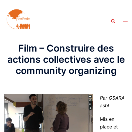
Aller
au
contenu
Recherche
Ouvr
le
men
Film – Construire des
actions collectives avec le
community organizing
Par GSARA
asbl
Mis en
place et