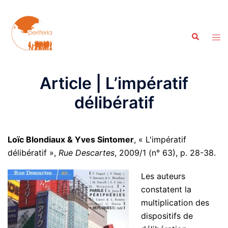
Aller
au
contenu
Recherche
Ouvr
le
men
Article | L’impératif
délibératif
Loïc Blondiaux & Yves
Sintomer
, « L'impératif
délibératif »,
Rue Descartes
, 2009/1 (n° 63), p. 28-38.
Les auteurs
constatent la
multiplication des
dispositifs de