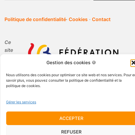
Politique de confidentialité
·
Cookies
·
Contact
Ce
site
Gestion des cookies 🍪
internet est réalisé par Periferia dans le cadre de
Nous utilisons des cookies pour optimiser ce site web et nos services. Pour e
l'Education Permanente.
savoir plus, vous pouvez consulter la politique de confidentialité et la
politique de cookies.
Gérer les services
ACCEPTER
© 2026 Periferia AISBL · Tous droits réservés
REFUSER