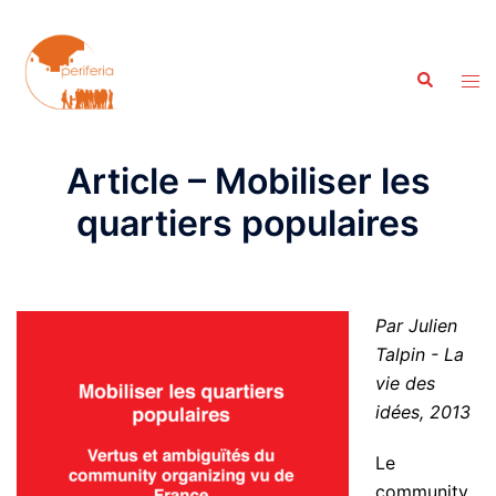
Aller
au
contenu
Recherche
Ouvr
le
men
Article – Mobiliser les
quartiers populaires
Par Julien
Talpin - La
vie des
idées, 2013
Le
community