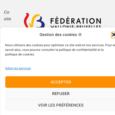
Ce
site
Gestion des cookies 🍪
internet est réalisé par Periferia dans le cadre de
l'Education Permanente.
Nous utilisons des cookies pour optimiser ce site web et nos services. Pour e
savoir plus, vous pouvez consulter la politique de confidentialité et la
politique de cookies.
Gérer les services
ACCEPTER
© 2026 Periferia AISBL · Tous droits réservés
REFUSER
VOIR LES PRÉFÉRENCES