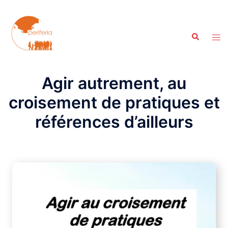
Aller
au
contenu
Recherche
Ouvr
le
men
Agir autrement, au
croisement de pratiques et
références d’ailleurs