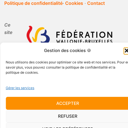
Politique de confidentialité
·
Cookies
·
Contact
Ce
site
Gestion des cookies 🍪
internet est réalisé par Periferia dans le cadre de
l'Education Permanente.
Nous utilisons des cookies pour optimiser ce site web et nos services. Pour e
savoir plus, vous pouvez consulter la politique de confidentialité et la
politique de cookies.
Gérer les services
ACCEPTER
© 2026 Periferia AISBL · Tous droits réservés
REFUSER