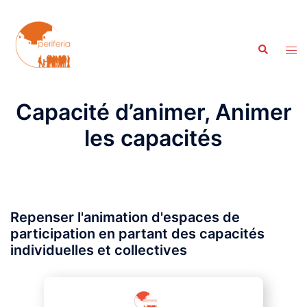
Aller
au
contenu
Recherche
Ouvr
le
men
Capacité d’animer, Animer
les capacités
Repenser l'animation d'espaces de
participation en partant des capacités
individuelles et collectives